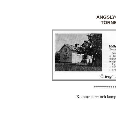
ÄNGSLY
TÖRN
"Östergötl
**********
Kommentarer och komple