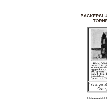
BÄCKERSLU
TÖRN
"Sveriges 
Österg
**********