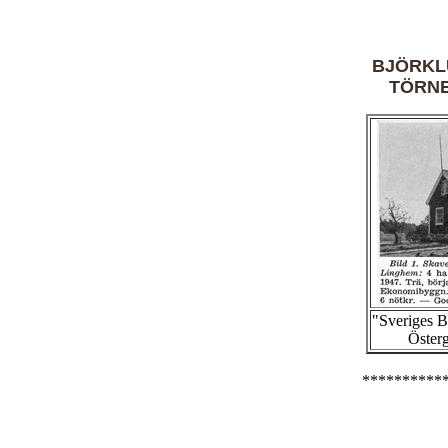
BJÖRKL
TÖRN
"Sveriges 
Österg
**********