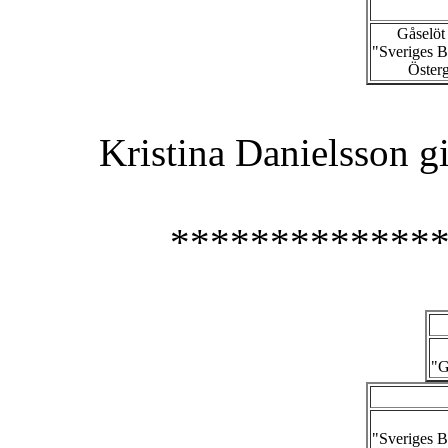
Gåselöt
"Sveriges 
Österg
Kristina Danielsson g
*************
"G
"Sveriges 