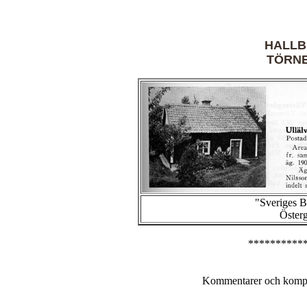
HALLB
TÖRN
"Sveriges 
Österg
**********
Kommentarer och komple