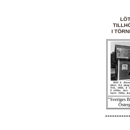
LÖT
TILLH
I TÖR
"Sveriges 
Österg
**********