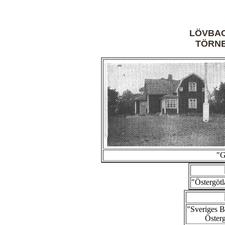
LÖVBAC
TÖRN
"G
"Östergötl
"Sveriges 
Österg