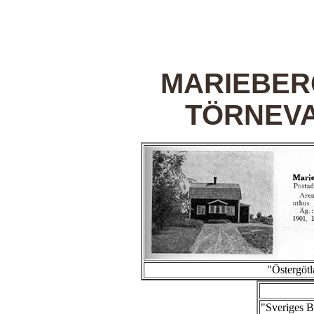
MARIEBER
TÖRNEV
"Östergötl
"Sveriges 