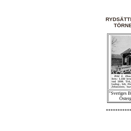
RYDSÄTT
TÖRN
"Sveriges 
Österg
**********