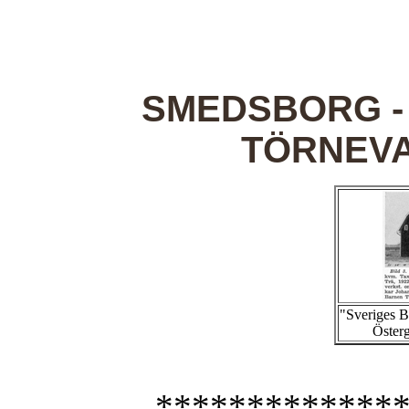
SMEDSBORG - 
TÖRNEV
"Sveriges 
Österg
*************