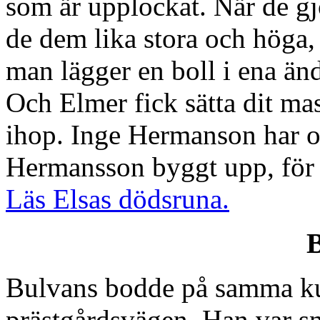
som är upplockat. När de gjo
de dem lika stora och höga,
man lägger en boll i ena änd
Och Elmer fick sätta dit mas
ihop. Inge Hermanson har oc
Hermansson byggt upp, för d
Läs Elsas dödsruna.
Bulvans bodde på samma k
prästgårdsvägen. Han var s