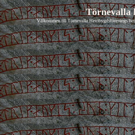
Törnevalla
Välkommen till Törnevalla Hembygdsförenings hem på